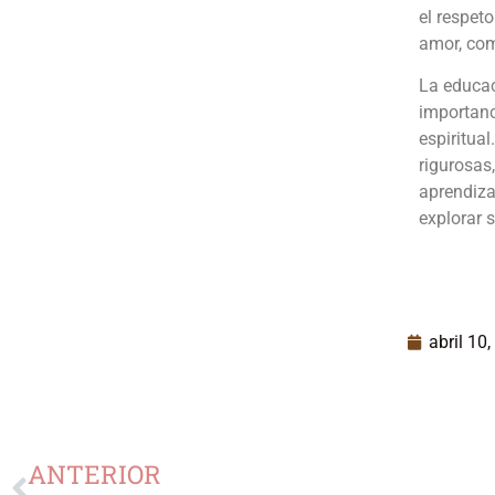
el respet
amor, com
La educac
importanc
espiritua
rigurosas
aprendiza
explorar 
abril 10
ANTERIOR