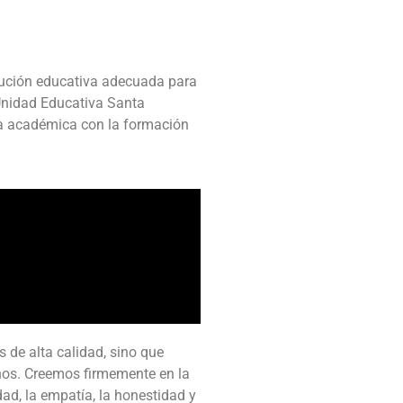
itución educativa adecuada para
 Unidad Educativa Santa
ia académica con la formación
 de alta calidad, sino que
nos. Creemos firmemente en la
dad, la empatía, la honestidad y