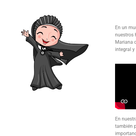
En un mun
nuestros 
Mariana d
integral y
En nuestr
también p
importanc