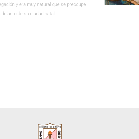
gación y era muy natural que se preocupe
 adelanto de su ciudad natal.