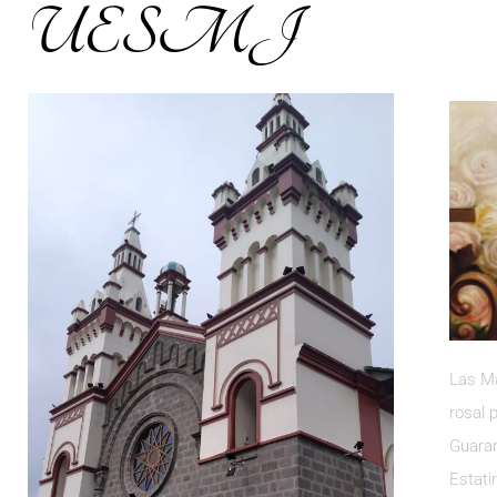
UESMJ
Las Ma
rosal 
Guaran
Estati