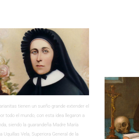
rianitas tienen un sueño grande extender el
por todo el mundo, con esta idea llegaron a
da, siendo la guarandeña Madre María
ra Uquillas Vela, Superiora General de la